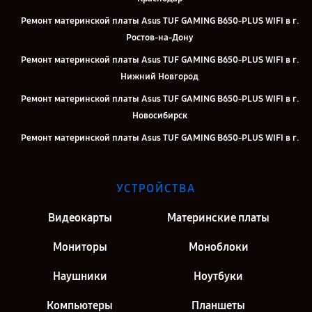
Ремонт материнской платы Asus TUF GAMING B650-PLUS WIFI в г.
Ростов-на-Дону
Ремонт материнской платы Asus TUF GAMING B650-PLUS WIFI в г.
Нижний Новгород
Ремонт материнской платы Asus TUF GAMING B650-PLUS WIFI в г.
Новосибирск
Ремонт материнской платы Asus TUF GAMING B650-PLUS WIFI в г.
Челябинск
Ремонт материнской платы Asus TUF GAMING B650-PLUS WIFI в г.
УСТРОЙСТВА
Екатеринбург
Ремонт материнской платы Asus TUF GAMING B650-PLUS WIFI в г.
Видеокарты
Материнские платы
Москва
Мониторы
Моноблоки
Ремонт материнской платы Asus TUF GAMING B650-PLUS WIFI в г.
Санкт-Петербург
Наушники
Ноутбуки
Компьютеры
Планшеты