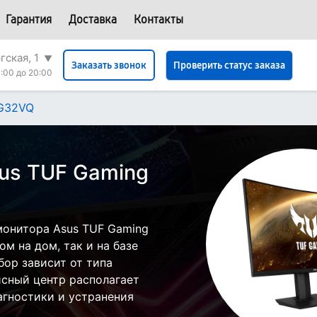
Гарантия
Доставка
Контакты
гская, 1
▼
Проверить статус заказа
Заказать звонок
:00 до 20:00
VG32VQ
us TUF Gaming
монитора Asus TUF Gaming
м на дом, так и на базе
бор зависит от типа
исный центр располагает
гностики и устранения