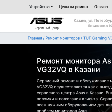
Устройства
Цены на ремонт
Отзывы
Казань, ул. Петербур
Ежедневно, с 10
Сервисный центр
/
/
TUF Gaming 
Главная
Ремонт мониторов
Ремонт монитора As
VG32VQ в Казани
Сервисный ремонт и обслуживание 
VG32VQ осуществляется как с выездо
сервисного центра Asus в Казани. Вы
поломки и пожелания клиента. Серв
всем нужным оборудованием для диа
проблем мониторов Asus.