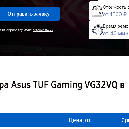
Стоимость 
Отправить заявку
от 1600 ₽
Время ремо
е на обработку моих
персональных
от 40 мин
ра Asus TUF Gaming VG32VQ в
Цена, от
Ср