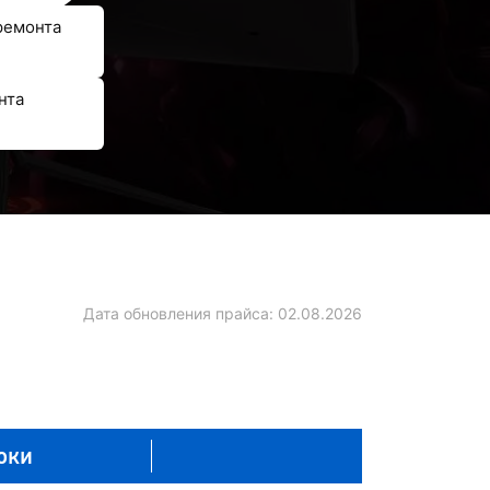
ремонта
нта
Дата обновления прайса:
02.08.2026
оки