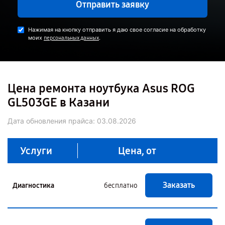
Отправить заявку
Нажимая на кнопку отправить я даю свое согласие на обработку
моих
.
персональных данных
Цена ремонта ноутбука Asus ROG
GL503GE в Казани
Дата обновления прайса:
03.08.2026
Услуги
Цена, от
Заказать
Диагностика
бесплатно