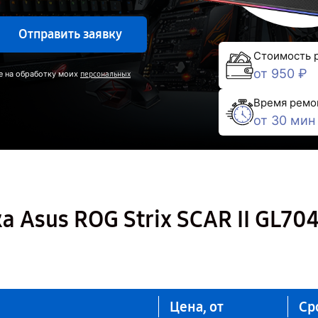
Отправить заявку
Стоимость 
от 950 ₽
е на обработку моих
персональных
Время ремо
от 30 мин
а Asus ROG Strix SCAR II GL70
Цена, от
Ср