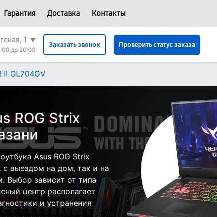
Гарантия
Доставка
Контакты
гская, 1
▼
Проверить статус заказа
Заказать звонок
:00 до 20:00
R II GL704GV
s ROG Strix
азани
утбука Asus ROG Strix
 с выездом на дом, так и на
и. Выбор зависит от типа
исный центр располагает
гностики и устранения