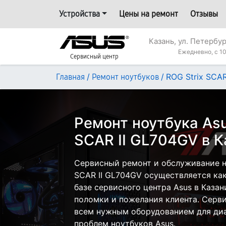
Устройства
Цены на ремонт
Отзывы
Казань, ул. Петербур
Ежедневно, с 10
Сервисный центр
/
/
ROG Strix SCA
Главная
Ремонт ноутбуков
Ремонт ноутбука Asu
SCAR II GL704GV в К
Сервисный ремонт и обслуживание но
SCAR II GL704GV осуществляется как
базе сервисного центра Asus в Казан
поломки и пожелания клиента. Серв
всем нужным оборудованием для диа
проблем ноутбуков Asus.