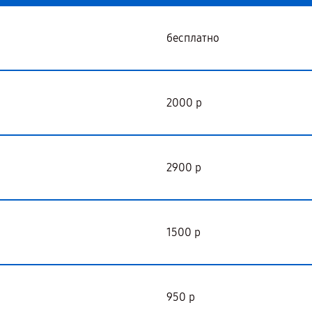
бесплатно
2000 р
2900 р
1500 р
950 р