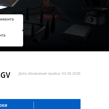
ремонта
нта
4GV
Дата обновления прайса:
02.08.2026
оки