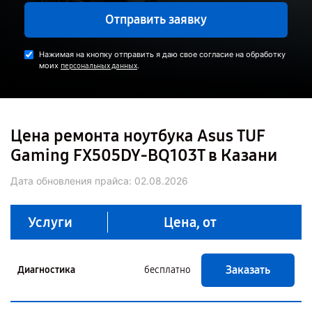
Отправить заявку
Нажимая на кнопку отправить я даю свое согласие на обработку
моих
.
персональных данных
Цена ремонта ноутбука Asus TUF
Gaming FX505DY-BQ103T в Казани
Дата обновления прайса:
02.08.2026
Услуги
Цена, от
Заказать
Диагностика
бесплатно