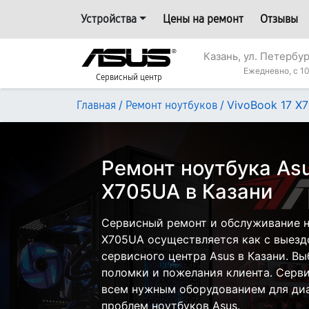
Устройства
Цены на ремонт
Отзывы
Казань, ул. Петербур
Ежедневно, с 10
Сервисный центр
/
/
VivoBook 17 X
Главная
Ремонт ноутбуков
Ремонт ноутбука Asu
X705UA в Казани
Сервисный ремонт и обслуживание н
X705UA осуществляется как с выездо
сервисного центра Asus в Казани. Вы
поломки и пожелания клиента. Серв
всем нужным оборудованием для диа
проблем ноутбуков Asus.