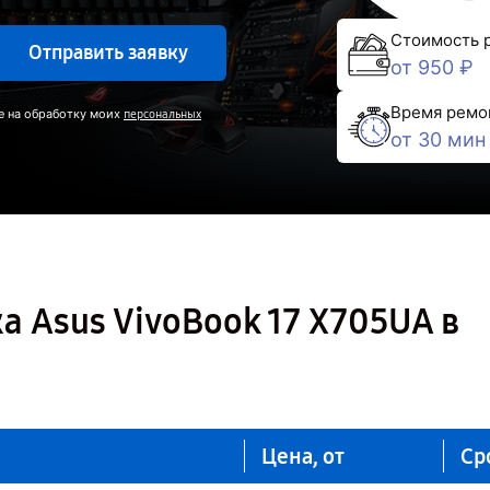
Стоимость 
Отправить заявку
от 950 ₽
Время ремо
е на обработку моих
персональных
от 30 мин
а Asus VivoBook 17 X705UA в
Цена, от
Ср