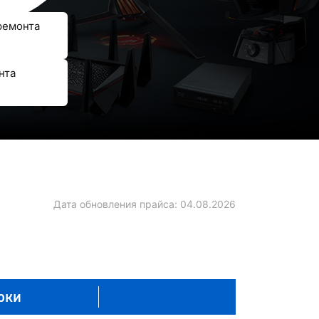
ремонта
нта
Дата обновления прайса:
04.08.2026
оки