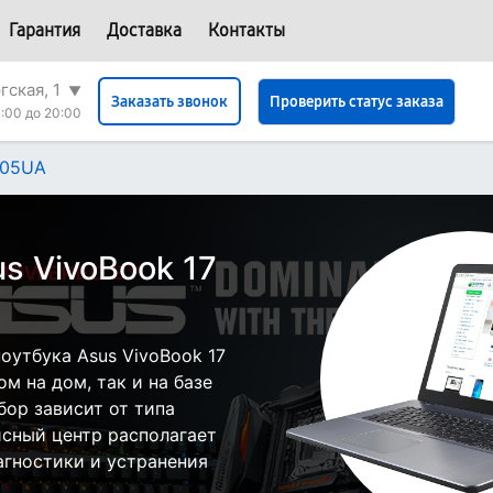
Гарантия
Доставка
Контакты
гская, 1
▼
Проверить статус заказа
Заказать звонок
:00 до 20:00
705UA
s VivoBook 17
оутбука Asus VivoBook 17
м на дом, так и на базе
бор зависит от типа
исный центр располагает
гностики и устранения