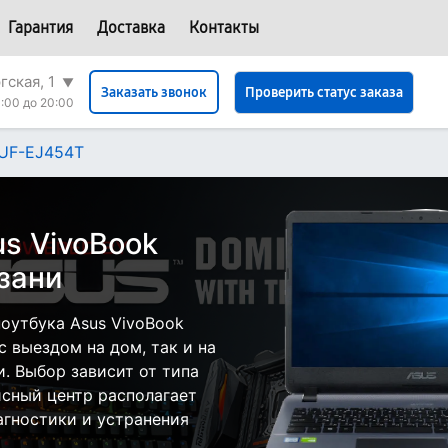
Гарантия
Доставка
Контакты
гская, 1
▼
Проверить статус заказа
Заказать звонок
:00 до 20:00
7UF-EJ454T
s VivoBook
зани
оутбука Asus VivoBook
 выездом на дом, так и на
и. Выбор зависит от типа
исный центр располагает
гностики и устранения