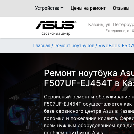
Устройства
Цены на ремонт
Отзывы
Казань, ул. Петербур
Ежедневно, с 10
Сервисный центр
/
/
VivoBook F50
Главная
Ремонт ноутбуков
Ремонт ноутбука Asu
F507UF-EJ454T в Ка
Сервисный ремонт и обслуживание н
F507UF-EJ454T осуществляется как с
базе сервисного центра Asus в Казан
поломки и пожелания клиента. Серв
всем нужным оборудованием для диа
проблем ноутбуков Asus.