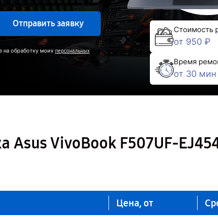
Отправить заявку
Стоимость 
от 950 ₽
е на обработку моих
персональных
Время ремо
от 30 мин
а Asus VivoBook F507UF-EJ454
Цена, от
Ср