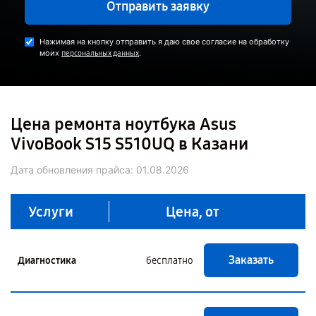
Отправить заявку
Нажимая на кнопку отправить я даю свое согласие на обработку
моих
.
персональных данных
Цена ремонта ноутбука Asus
VivoBook S15 S510UQ в Казани
Дата обновления прайса:
01.08.2026
Услуги
Цена, от
Заказать
Диагностика
бесплатно