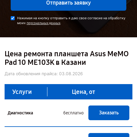
Отправить заявку
Нажимая на кнопку отправить я даю свое согласие на обработку
моих
.
персональных данных
Цена ремонта планшета Asus MeMO
Pad 10 ME103K в Казани
Дата обновления прайса:
03.08.2026
Услуги
Цена, от
Заказать
Диагностика
бесплатно