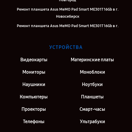
Новгород
Ремонт планшета Asus MeMO Pad Smart ME301T 16Gb в г.
Новосибирск
Ремонт планшета Asus MeMO Pad Smart ME301T 16Gb в г.
Челябинск
Ремонт планшета Asus MeMO Pad Smart ME301T 16Gb в г.
УСТРОЙСТВА
Екатеринбург
Ремонт планшета Asus MeMO Pad Smart ME301T 16Gb в г. Москва
Видеокарты
Материнские платы
Ремонт планшета Asus MeMO Pad Smart ME301T 16Gb в г. Санкт-
Мониторы
Моноблоки
Петербург
Наушники
Ноутбуки
Компьютеры
Планшеты
Проекторы
Смарт-часы
Телефоны
Ультрабуки