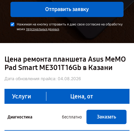
Отправить заявку
Нажимая на кнопку отправить я даю свое согласие на обработку
моих
.
персональных данных
Цена ремонта планшета Asus MeMO
Pad Smart ME301T 16Gb в Казани
Дата обновления прайса:
04.08.2026
Услуги
Цена, от
Заказать
Диагностика
бесплатно