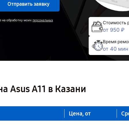
Отправить заявку
е на обработку моих
персональных
Стоимость 
от 950 ₽
Время ремо
от 40 мин
а Asus A11 в Казани
Цена, от
Ср