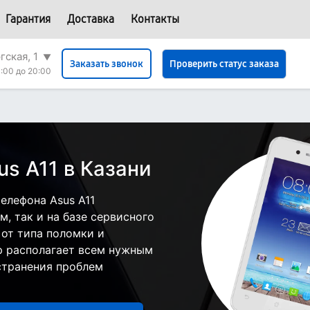
Гарантия
Доставка
Контакты
гская, 1
▼
Проверить статус заказа
Заказать звонок
:00 до 20:00
s A11 в Казани
елефона Asus A11
, так и на базе сервисного
 от типа поломки и
р располагает всем нужным
странения проблем