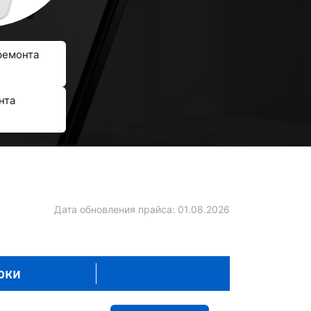
ремонта
нта
Дата обновления прайса:
01.08.2026
оки