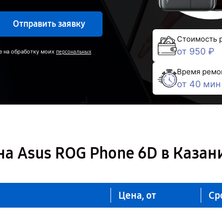
Отправить заявку
Стоимость 
от 950 ₽
е на обработку моих
персональных
Время ремо
от 40 мин
а Asus ROG Phone 6D в Казан
Цена, от
Ср