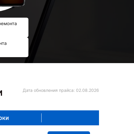
ремонта
нта
и
Дата обновления прайса:
02.08.2026
оки